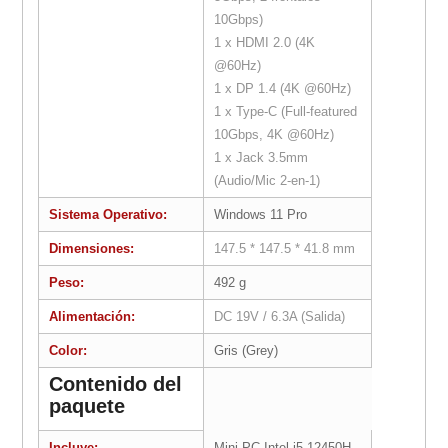
10Gbps)
1 x HDMI 2.0 (4K
@60Hz)
1 x DP 1.4 (4K @60Hz)
1 x Type-C (Full-featured
10Gbps, 4K @60Hz)
1 x Jack 3.5mm
(Audio/Mic 2-en-1)
Sistema Operativo:
Windows 11 Pro
Dimensiones:
147.5 * 147.5 * 41.8 mm
Peso:
492 g
Alimentación:
DC 19V / 6.3A (Salida)
Color:
Gris (Grey)
Contenido del
paquete
Incluye:
Mini PC Intel i5-12450H