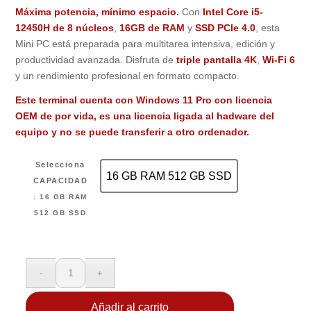
precio
precio
Máxima potencia, mínimo espacio.
Con
Intel Core i5-
original
actual
12450H de 8 núcleos
,
16GB de RAM
y
SSD PCIe 4.0
, esta
era:
es:
Mini PC está preparada para multitarea intensiva, edición y
779,99€.
639,99€.
productividad avanzada. Disfruta de
triple pantalla 4K
,
Wi-Fi 6
y un rendimiento profesional en formato compacto.
Este terminal cuenta con Windows 11 Pro con licencia
OEM de por vida, es una licencia ligada al hadware del
equipo y no se puede transferir a otro ordenador.
Selecciona
16 GB RAM 512 GB SSD
CAPACIDAD
16 GB RAM 512 GB SSD
: 16 GB RAM
512 GB SSD
Añadir al carrito