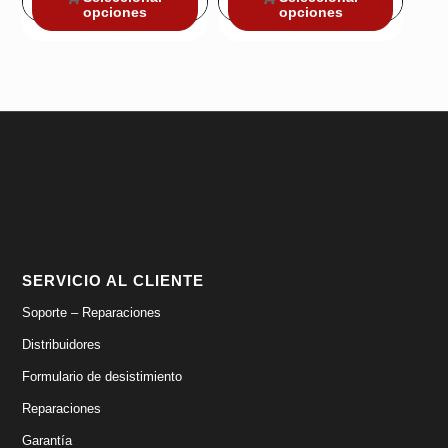
opciones
opciones
original
actual
era:
es:
399,99€.
329,99€.
SERVICIO AL CLIENTE
Soporte – Reparaciones
Distribuidores
Formulario de desistimiento
Reparaciones
Garantía