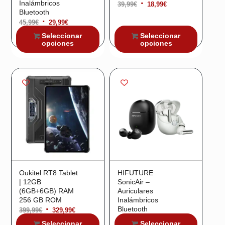
Inalámbricos
El
El
39,99
€
18,99
€
Bluetooth
precio
precio
El
El
45,99
€
29,99
€
original
actual
precio
precio
Seleccionar
Seleccionar
era:
es:
opciones
opciones
original
actual
39,99€.
18,99€.
¡Oferta!
¡Oferta!
era:
es:
45,99€.
29,99€.
Oukitel RT8 Tablet
HIFUTURE
| 12GB
SonicAir –
(6GB+6GB) RAM
Auriculares
256 GB ROM
Inalámbricos
Bluetooth
El
El
399,99
€
329,99
€
12,99
€
precio
precio
Seleccionar
Seleccionar