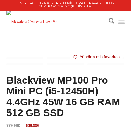
ENTREGAS EN 24 A 72HRS | ENVÍOS GRATIS PARA PEDIDOS
SUPERIORES A 72€ (PENÍNSULA)
Añadir a mis favoritos
Blackview MP100 Pro
Mini PC (i5-12450H)
4.4GHz 45W 16 GB RAM
512 GB SSD
El
El
779,99
€
639,99
€