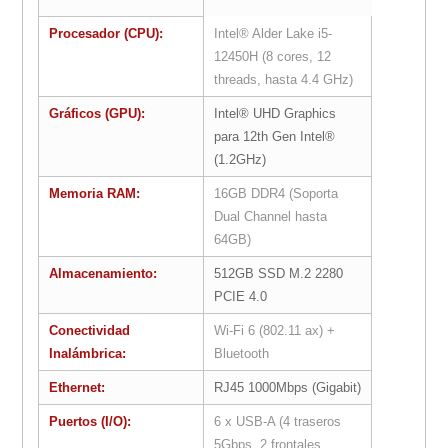
Procesador (CPU):
Intel® Alder Lake i5-
12450H (8 cores, 12
threads, hasta 4.4 GHz)
Gráficos (GPU):
Intel® UHD Graphics
para 12th Gen Intel®
(1.2GHz)
Memoria RAM:
16GB DDR4 (Soporta
Dual Channel hasta
64GB)
Almacenamiento:
512GB SSD M.2 2280
PCIE 4.0
Conectividad
Wi-Fi 6 (802.11 ax) +
Inalámbrica:
Bluetooth
Ethernet:
RJ45 1000Mbps (Gigabit)
Puertos (I/O):
6 x USB-A (4 traseros
5Gbps, 2 frontales