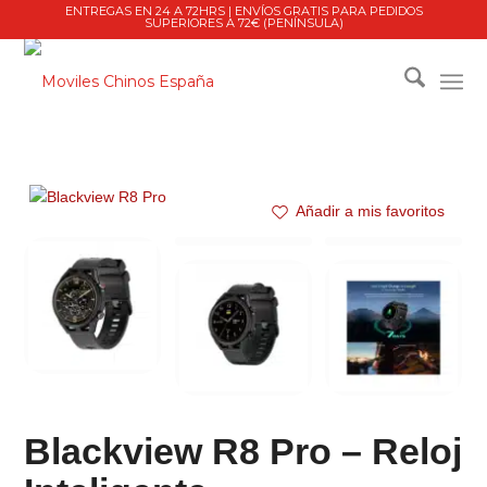
ENTREGAS EN 24 A 72HRS | ENVÍOS GRATIS PARA PEDIDOS
SUPERIORES A 72€ (PENÍNSULA)
Añadir a mis favoritos
Blackview R8 Pro – Reloj