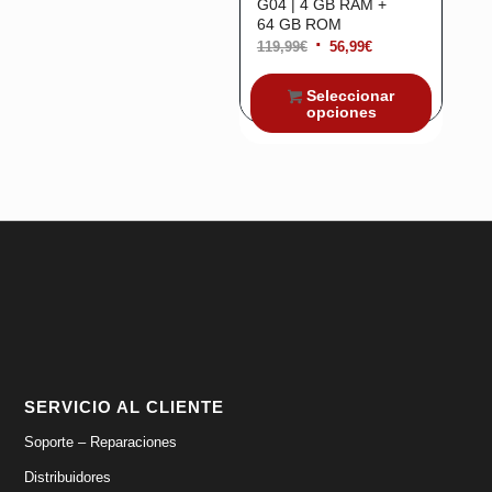
G04 | 4 GB RAM +
64 GB ROM
El
El
119,99
€
56,99
€
precio
precio
Seleccionar
original
actual
opciones
era:
es:
119,99€.
56,99€.
SERVICIO AL CLIENTE
Soporte – Reparaciones
Distribuidores