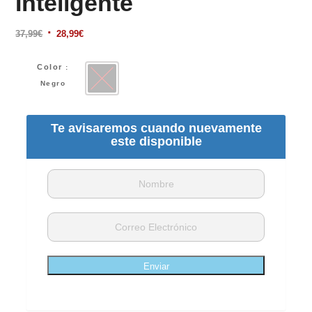
Inteligente
El
El
37,99
€
28,99
€
precio
precio
original
actual
Color
:
era:
es:
Negro
Negro
37,99€.
28,99€.
Te avisaremos cuando nuevamente
este disponible
Enviar