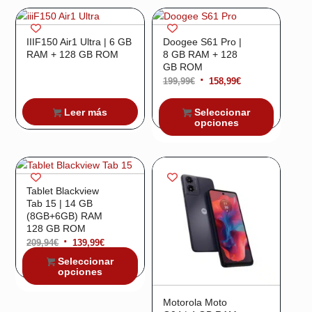
¡Oferta!
IIIF150 Air1 Ultra | 6 GB
Doogee S61 Pro |
RAM + 128 GB ROM
8 GB RAM + 128
GB ROM
El
El
199,99
€
158,99
€
precio
precio
Leer más
Seleccionar
original
actual
opciones
era:
es:
¡Oferta!
199,99€.
158,99€.
Tablet Blackview
Tab 15 | 14 GB
(8GB+6GB) RAM
128 GB ROM
El
El
209,94
€
139,99
€
precio
precio
Seleccionar
opciones
original
actual
era:
es:
Motorola Moto
209,94€.
139,99€.