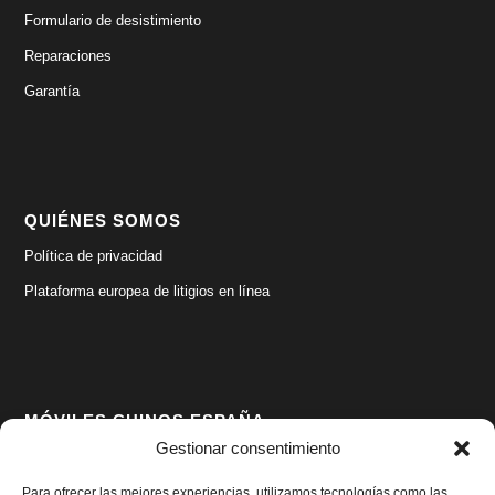
Formulario de desistimiento
Reparaciones
Garantía
QUIÉNES SOMOS
Política de privacidad
Plataforma europea de litigios en línea
MÓVILES CHINOS ESPAÑA
Gestionar consentimiento
Valls d’Andorra 2, 2º 1ª
08930 Sant Adrià de Besós
Para ofrecer las mejores experiencias, utilizamos tecnologías como las