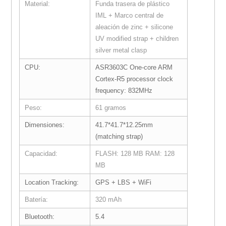
Material:
Funda trasera de plástico
IML + Marco central de
aleación de zinc + silicone
UV modified strap + children
silver metal clasp
CPU:
ASR3603C One-core ARM
Cortex-R5 processor clock
frequency: 832MHz
Peso:
61 gramos
Dimensiones:
41.7*41.7*12.25mm
(matching strap)
Capacidad:
FLASH: 128 MB RAM: 128
MB
Location Tracking:
GPS + LBS + WiFi
Batería:
320 mAh
Bluetooth:
5.4