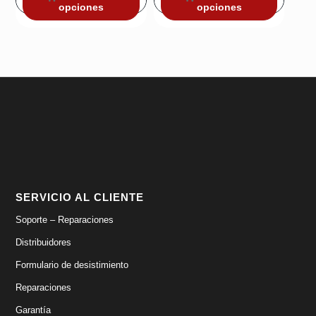
opciones
opciones
era:
es:
era:
es:
34,99€.
14,99€.
28,99€.
20,99€.
SERVICIO AL CLIENTE
Soporte – Reparaciones
Distribuidores
Formulario de desistimiento
Reparaciones
Garantía