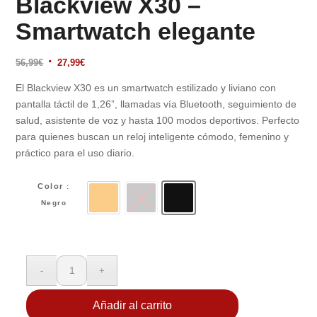
Blackview X30 –
Smartwatch elegante
El
El
56,99
€
27,99
€
precio
precio
El Blackview X30 es un smartwatch estilizado y liviano con
original
actual
pantalla táctil de 1,26”, llamadas vía Bluetooth, seguimiento de
era:
es:
salud, asistente de voz y hasta 100 modos deportivos. Perfecto
56,99€.
27,99€.
para quienes buscan un reloj inteligente cómodo, femenino y
práctico para el uso diario.
Color
:
Negro
Dorado
Gris
Negro
Añadir al carrito