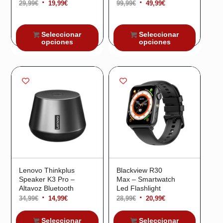
El
El
El
El
29,99
€
19,99
€
99,99
€
49,99
€
precio
precio
precio
precio
original
actual
original
actual
Seleccionar
Seleccionar
era:
es:
era:
es:
opciones
opciones
29,99€.
19,99€.
99,99€.
49,99€.
¡Oferta!
¡Oferta!
Lenovo Thinkplus
Blackview R30
Speaker K3 Pro –
Max – Smartwatch
Altavoz Bluetooth
Led Flashlight
El
El
El
El
34,99
€
14,99
€
28,99
€
20,99
€
precio
precio
precio
precio
Seleccionar
Seleccionar
original
actual
original
actual