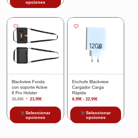
era:
es:
opciones
9,99€.
6,99€.
¡Oferta!
¡Oferta!
Blackview Funda
Enchufe Blackview
con soporte Active
Cargador Carga
8 Pro Holster
Rápida
El
El
Rango
35,99
€
23,99
€
8,99
€
-
22,99
€
precio
precio
de
Seleccionar
Seleccionar
original
actual
precios:
opciones
opciones
era:
es:
desde
35,99€.
23,99€.
8,99€
hasta