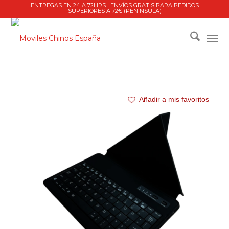
ENTREGAS EN 24 A 72HRS | ENVÍOS GRATIS PARA PEDIDOS
SUPERIORES A 72€ (PENÍNSULA)
Añadir a mis favoritos