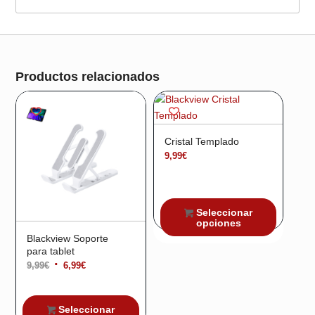
¡Oferta!
Productos relacionados
Cristal Templado
9,99
€
Seleccionar
opciones
Blackview Soporte
para tablet
El
El
9,99
€
6,99
€
precio
precio
original
actual
Seleccionar